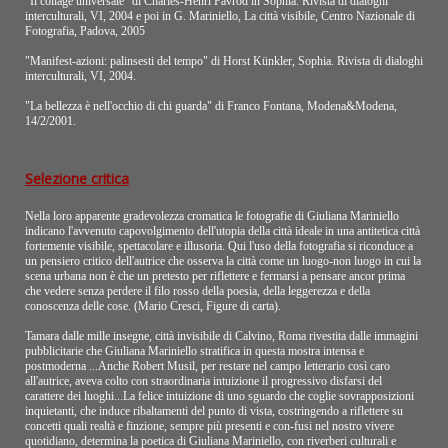
"Il collage universale" di Charles-Henri Favrod in Sophia. Rivista di dialoghi
interculturali, VI, 2004 e poi in G. Mariniello, La città visibile, Centro Nazionale di
Fotografia, Padova, 2005
"Manifest-azioni: palinsesti del tempo" di Horst Künkler, Sophia. Rivista di dialoghi
interculturali, VI, 2004.
"La bellezza è nell'occhio di chi guarda" di Franco Fontana, Modena&Modena,
14/2/2001.
Selezione critica
Nella loro apparente gradevolezza cromatica le fotografie di Giuliana Mariniello
indicano l'avvenuto capovolgimento dell'utopia della città ideale in una antitetica città
fortemente visibile, spettacolare e illusoria. Qui l'uso della fotografia si riconduce a
un pensiero critico dell'autrice che osserva la città come un luogo-non luogo in cui la
scena urbana non è che un pretesto per riflettere e fermarsi a pensare ancor prima
che vedere senza perdere il filo rosso della poesia, della leggerezza e della
conoscenza delle cose. (Mario Cresci, Figure di carta).
Tamara dalle mille insegne, città invisibile di Calvino, Roma rivestita dalle immagini
pubblicitarie che Giuliana Mariniello stratifica in questa mostra intensa e
postmoderna ...Anche Robert Musil, per restare nel campo letterario così caro
all'autrice, aveva colto con straordinaria intuizione il progressivo disfarsi del
carattere dei luoghi...La felice intuizione di uno sguardo che coglie sovrapposizioni
inquietanti, che induce ribaltamenti del punto di vista, costringendo a riflettere su
concetti quali realtà e finzione, sempre più presenti e con-fusi nel nostro vivere
quotidiano, determina la poetica di Giuliana Mariniello, con riverberi culturali e