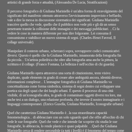
artistici di grande forza e attualità, (Alessandra De Lucia, Stratificazioni)
Il percorso fotografico di Giuliana Mariniello è un'altra forma di stravolgimento del
significato del manifesto ottenuto attraverso l'avvicinamento imprevisto e beffardo,
vale a dire la messa in discussione sistematica dei significati. Giuliana Mariniello
trascrive quello che vede, quello che il pubblico non vede più e gli dà un senso
penetrante tramite la collisione delle immagini e dei messaggi pubblicitari. ...Ci fa
vedere le cose in maniera differente per non dire folgorante. Lei consuma il
consumismo e stabilisce un nuovo sistema di segni. (Charles-Henri Favrod, Il
collage universale).
Manipolare il contesto urbano, scherzarci sopra, sovrapporre codici comunicativi
diversi. Questo è quello che fa Giuliana Mariniello, innamorata della fotografia fin
da piccola... Un'artista poliedrica che oltre alla fotografia ama anche la pittura, la
scrittura e il collage. (Franco Fontana, La bellezza è nell'occhio di chi guarda).
Giuliana Mariniello opera attraverso una sorta di citazionismo, testo visivo
duplicato, quale elemento in grado di creare altre ambiguità ancora, identità diverse,
informazioni complesse... L'immagine fotografica di Giuliana Mariniello va
concettualizzata come forma simbolica, sistema di segni dentro cui sviluppare una
poetica sia degli spazi che dei luoghi urbani. È questo il processo di una città
visibile, di un'iconografia altra, in grado di contaminare oggetti diversi tra loro, ma
anche tesi a un dialogo, una relazione profonda, che investe il nostro immaginario e i
linguaggi contemporanei. (Enrico Gusella, Giuliana Mariniello, Iconografie urbane)
Quel che caratterizza Giuliana Mariniello è...la sua straordinaria capacità
fenomenologica... di abbracciare con un solo sguardo quel che offre all'occhio di chi
vede le sue fotografie. Quel che vede e che intende far scoprire chi studia le sue
fotografie, lo abbraccia, lo rende plastico e quasi palpabile. ...Quel che Giuliana
Mariniello cerca di rendere percepibile (a tutti i livelli) è il fenomeno del tempo come