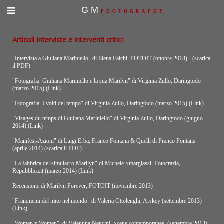
GM
PHOTOGRAPHY
Articoli Interviste e interventi critici
"Intervista a Giuliana Mariniello" di Elena Falchi, FOTOIT (ottobre 2018) -
(scarica
il PDF)
"Fotografia. Giuliana Mariniello e la sua Marilyn" di Virginia Zullo, Daringtodo
(marzo 2015)
(Link)
"Fotografia. I volti del tempo" di Virginia Zullo, Daringtodo (marzo 2015)
(Link)
"Visages du temps di Giuliana Mariniello" di Virginia Zullo, Daringtodo (giugno
2014)
(Link)
"Manifest-Azioni" di Luigi Erba, Franco Fontana & Quelli di Franco Fontana
(aprile 2014)
(scarica il PDF)
"La fabbrica del simulacro Marilyn" di Michele Smargiassi, Fotocrazia,
Repubblica.it (marzo 2014)
(Link)
Recensione di Marilyn Forever, FOTOIT (novembre 2013)
"Frammenti del mito nel mondo" di Valeria Ottolenghi, Arskey (settembre 2013)
(Link)
"Women x Women", di Valentina Nencini, Scene contemporanee, (settembre 2013)