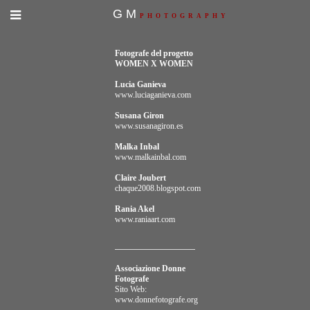
GM
PHOTOGRAPHY
Fotografe del progetto
WOMEN X WOMEN
Lucia Ganieva
www.luciaganieva.com
Susana Giron
www.susanagiron.es
Malka Inbal
www.malkainbal.com
Claire Joubert
chaque2008.blogspot.com
Rania Akel
www.raniaart.com
Associazione Donne
Fotografe
Sito Web:
www.donnefotografe.org